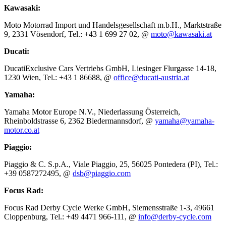
Kawasaki:
Moto Motorrad Import und Handelsgesellschaft m.b.H., Marktstraße
9, 2331 Vösendorf, Tel.: +43 1 699 27 02, @
moto@kawasaki.at
Ducati:
DucatiExclusive Cars Vertriebs GmbH, Liesinger Flurgasse 14-18,
1230 Wien, Tel.: +43 1 86688, @
office@ducati-austria.at
Yamaha:
Yamaha Motor Europe N.V., Niederlassung Österreich,
Rheinboldstrasse 6, 2362 Biedermannsdorf, @
yamaha@yamaha-
motor.co.at
Piaggio:
Piaggio & C. S.p.A., Viale Piaggio, 25, 56025 Pontedera (PI), Tel.:
+39 0587272495, @
dsb@piaggio.com
Focus Rad:
Focus Rad Derby Cycle Werke GmbH, Siemensstraße 1-3, 49661
Cloppenburg, Tel.: +49 4471 966-111, @
info@derby-cycle.com