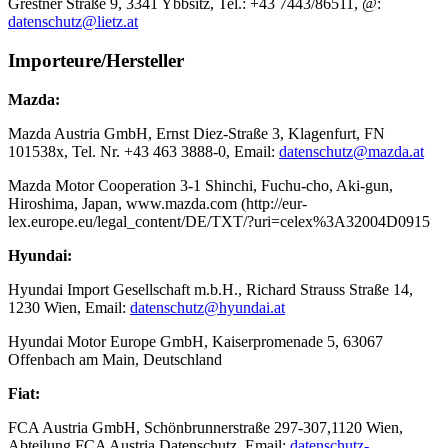
Grestner Straße 9, 3341 Ybbsitz, Tel.: +43 7443/86511, @:
datenschutz@lietz.at
Importeure/Hersteller
Mazda:
Mazda Austria GmbH, Ernst Diez-Straße 3, Klagenfurt, FN
101538x, Tel. Nr. +43 463 3888-0, Email:
datenschutz@mazda.at
Mazda Motor Cooperation 3-1 Shinchi, Fuchu-cho, Aki-gun,
Hiroshima, Japan, www.mazda.com (http://eur-
lex.europe.eu/legal_content/DE/TXT/?uri=celex%3A32004D0915
Hyundai:
Hyundai Import Gesellschaft m.b.H., Richard Strauss Straße 14,
1230 Wien, Email:
datenschutz@hyundai.at
Hyundai Motor Europe GmbH, Kaiserpromenade 5, 63067
Offenbach am Main, Deutschland
Fiat:
FCA Austria GmbH, Schönbrunnerstraße 297-307,1120 Wien,
Abteilung FCA Austria Datenschutz, Email:
datenschutz-