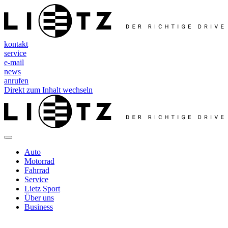
kontakt
service
e-mail
news
anrufen
Direkt zum Inhalt wechseln
Auto
Motorrad
Fahrrad
Service
Lietz Sport
Über uns
Business