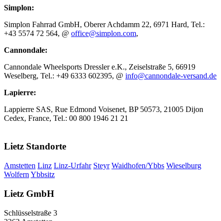
Simplon:
Simplon Fahrrad GmbH, Oberer Achdamm 22, 6971 Hard, Tel.:
+43 5574 72 564, @
office@simplon.com
,
Cannondale:
Cannondale Wheelsports Dressler e.K., Zeiselstraße 5, 66919
Weselberg, Tel.: +49 6333 602395, @
info@cannondale-versand.de
Lapierre:
Lappierre SAS, Rue Edmond Voisenet, BP 50573, 21005 Dijon
Cedex, France, Tel.: 00 800 1946 21 21
Lietz Standorte
Amstetten
Linz
Linz-Urfahr
Steyr
Waidhofen/Ybbs
Wieselburg
Wolfern
Ybbsitz
Lietz GmbH
Schlüsselstraße 3