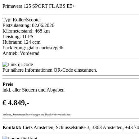
Primavera 125 SPORT FL ABS E5+
Typ:
Roller/Scooter
Erstzulassung:
02.06.2026
Kilometerstand:
468 km
Leistung:
11 PS
Hubraum:
124 ccm
Lackierung:
giallo curioso/gelb
Antrieb:
Vorderrad
Für nähere Informationen QR-Code einscannen.
Preis
inkl. aller Steuern und Abgaben
€ 4.849,-
Irrtümer, Ausstattungsabweichungen und Druckfehler vorbehalten
Kontakt:
Lietz Amstetten, Schlüsselstraße 3, 3363 Amstetten, +43 74