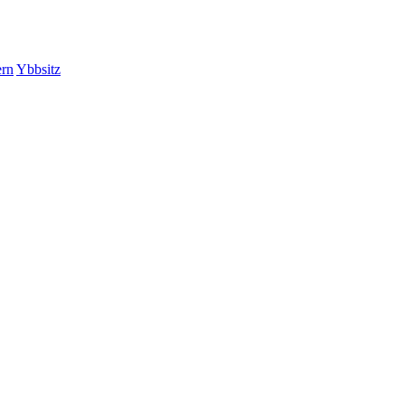
ern
Ybbsitz