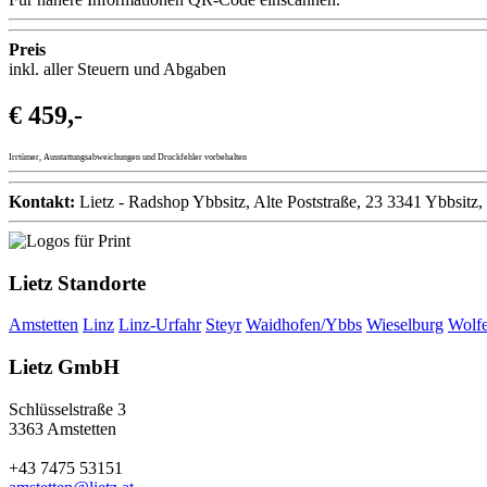
Preis
inkl. aller Steuern und Abgaben
€ 459,-
Irrtümer, Ausstattungsabweichungen und Druckfehler vorbehalten
Kontakt:
Lietz - Radshop Ybbsitz, Alte Poststraße, 23 3341 Ybbsitz
Lietz Standorte
Amstetten
Linz
Linz-Urfahr
Steyr
Waidhofen/Ybbs
Wieselburg
Wolf
Lietz GmbH
Schlüsselstraße 3
3363 Amstetten
+43 7475 53151