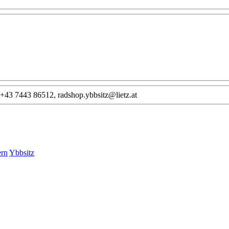
, +43 7443 86512, radshop.ybbsitz@lietz.at
ern
Ybbsitz