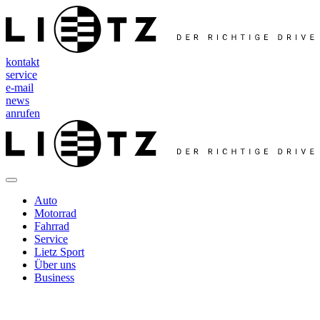
kontakt
service
e-mail
news
anrufen
Direkt
zum
Inhalt
wechseln
Auto
Motorrad
Fahrrad
Service
Lietz Sport
Über uns
Business