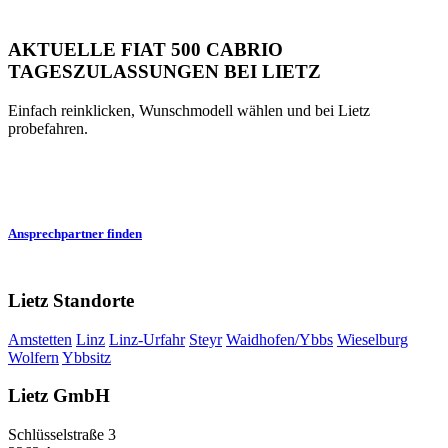
AKTUELLE FIAT 500 CABRIO
TAGESZULASSUNGEN BEI LIETZ
Einfach reinklicken, Wunschmodell wählen und bei Lietz
probefahren.
Ansprechpartner finden
Lietz Standorte
Amstetten
Linz
Linz-Urfahr
Steyr
Waidhofen/Ybbs
Wieselburg
Wolfern
Ybbsitz
Lietz GmbH
Schlüsselstraße 3